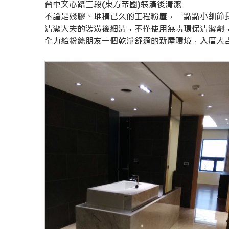
台中文心路二段(東方帝國)裝潢後清潔
不論是殘膠、堆積已久的工程粉塵，
一點點小細節
清潔大夫的裝潢後細清，不僅使用無毒環保清潔劑
全力給粉絲朋友一個乾淨舒適的新屋環境
，入厝大