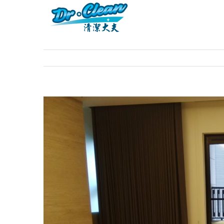
View
Larger
Image